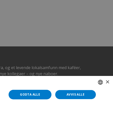
a, og et levende lokalsamfunn med kaféer,
 nye kollegaer – og nye naboer.
×
GODTA ALLE
AVVIS ALLE
ENGLISH
LATVIAN
DANISH