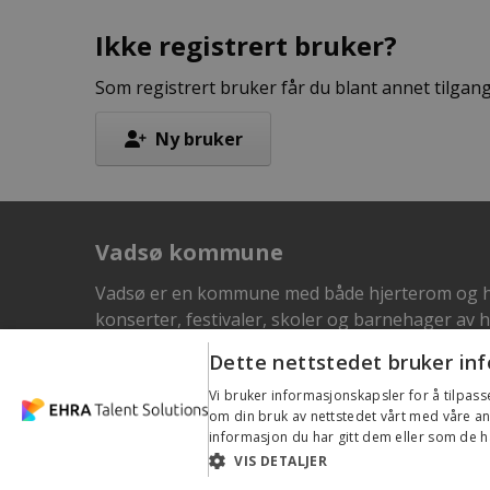
Ikke registrert bruker?
Som registrert bruker får du blant annet tilgang 
Ny bruker
Vadsø kommune
Vadsø er en kommune med både hjerterom og han
konserter, festivaler, skoler og barnehager av h
Dette nettstedet bruker in
Vil du bli en av oss?
Vi bruker informasjonskapsler for å tilpass
om din bruk av nettstedet vårt med våre 
Arbeidsgiver ønsker ikke kontakt med annonses
informasjon du har gitt dem eller som de ha
VIS DETALJER