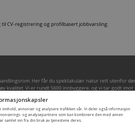
til CV-registrering og profilbasert jobbvarsling.
dlingsrom. Her får du spektakulær natur rett utenfor dør
øy kvalitet. Vi er rundt 5600 innbyggere, og vi tar godt imot
formasjonskapsler
e innhold, annonser og analysere trafikken vår. Vi deler også informasjon
annonserings- og analysepartnere som kan kombinere den med annen
elgere.
r samlet inn fra din bruk av tjenestene deres.
Privacy Policy