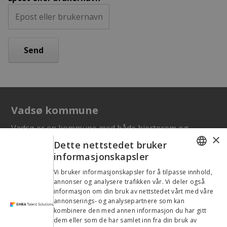
Vadsø kommune
Vadsø er en kommune med både hjerterom og
×
handlingsrom. Her får du spektakulær natur rett
Dette nettstedet bruker
utenfor døra, og et levende lokalsamfunn med
informasjonskapsler
kaféer, konserter, festivaler, skoler og barnehager
ENGLISH
Vi bruker informasjonskapsler for å tilpasse innhold,
av høy kvalitet. Vi er rundt 5600 innbyggere, og vi tar
annonser og analysere trafikken vår. Vi deler også
LATVIAN
godt imot nye kollegaer – og nye naboer.
informasjon om din bruk av nettstedet vårt med våre
annonserings- og analysepartnere som kan
DANISH
kombinere den med annen informasjon du har gitt
Vil du bli en av oss?
CZECH
dem eller som de har samlet inn fra din bruk av